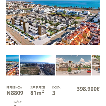
398.900€
REFERENCIA
SUPERFICIE
DORM.
2
N8809
81
m
3
BAÑOS