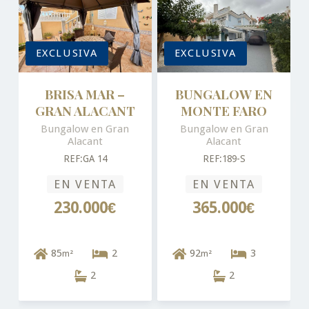
EXCLUSIVA
EXCLUSIVA
BRISA MAR –
BUNGALOW EN
GRAN ALACANT
MONTE FARO
Bungalow en Gran
Bungalow en Gran
Alacant
Alacant
REF:GA 14
REF:189-S
EN VENTA
EN VENTA
230.000€
365.000€
85
2
92
3
m²
m²
2
2