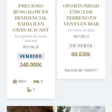
PRECIOSO
OPORTUNIDAD
BUNGALOW EN
ÚNICA DE
RESIDENCIAL
TERRENO EN
BAHIA II EN
VENTA EN BIAR
GRAN ALACANT
Terreno en Biar
Bungalow en Gran
REF:201-S
Alacant
EN VENTA
REF:GA 23
60.630€
VENDIDO
340.000€
Parcela de 10287
m²
88
3
m²
3