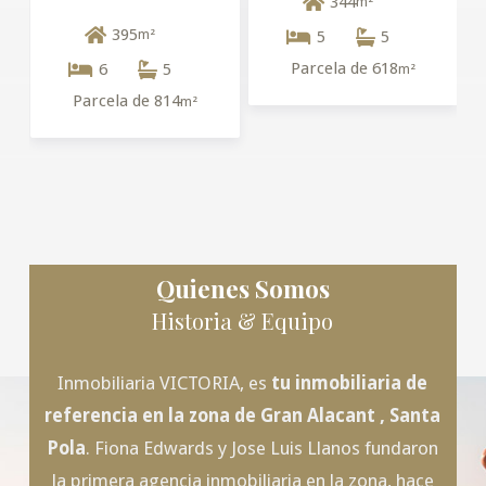
344
m²
395
m²
5
5
Parcela de 618
6
5
m²
Parcela de 814
m²
Quienes Somos
Historia & Equipo
Inmobiliaria VICTORIA, es
tu inmobiliaria de
referencia en la zona de
Gran Alacant
, Santa
Pola
. Fiona Edwards y Jose Luis Llanos fundaron
la primera agencia inmobiliaria en la zona, hace