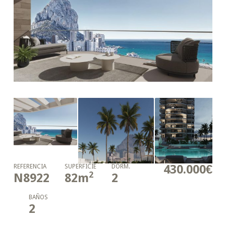
430.000€
REFERENCIA
SUPERFICIE
DORM.
2
N8922
82
m
2
BAÑOS
2