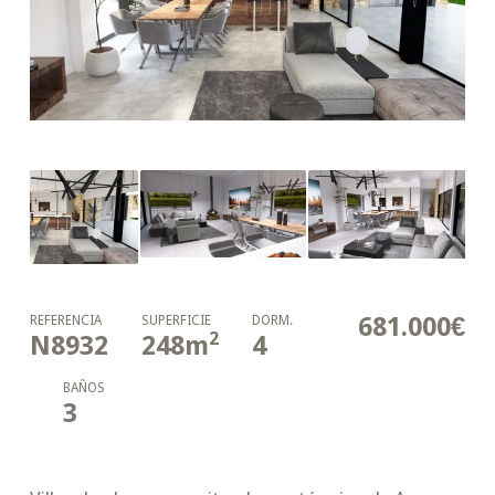
681.000€
REFERENCIA
SUPERFICIE
DORM.
2
N8932
248
m
4
BAÑOS
3