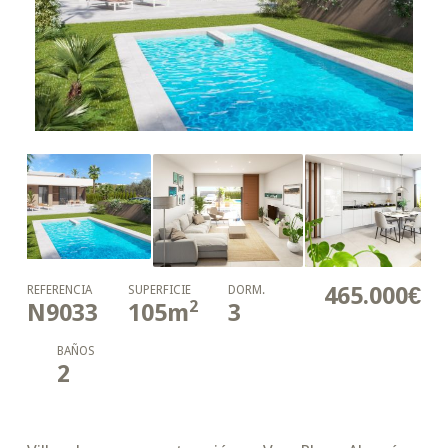
465.000€
REFERENCIA
SUPERFICIE
DORM.
2
N9033
105
m
3
BAÑOS
2