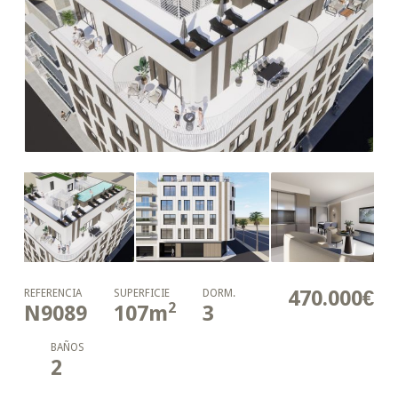
470.000€
REFERENCIA
SUPERFICIE
DORM.
2
N9089
107
m
3
BAÑOS
2