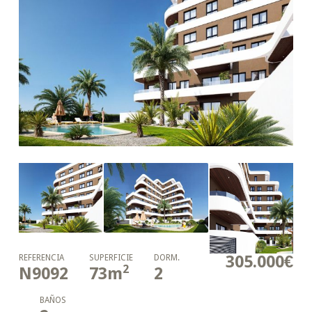
305.000€
REFERENCIA
SUPERFICIE
DORM.
2
N9092
73
m
2
BAÑOS