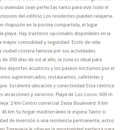
as viviendas sean perfectas tanto para vivir todo el
lusivos del edificio Los residentes pueden relajarse
un chapuzón en la piscina compartida, el lugar
a playa. Hay trasteros opcionales disponibles en la
na mayor comodidad y seguridad. Estilo de vida
a ciudad costera famosa por sus actividades
de 300 días de sol al año, la zona es ideal para
ya, los deportes acuáticos y los paseos nocturnos por el
 como supermercados, restaurantes, cafeterías y
 pie. Excelente ubicación y conectividad Esta céntrica
es atracciones y servicios: Playa de Los Locos: 600 m
ieja: 2 km Centro comercial Zenia Boulevard: 8 km
 45 km Su hogar mediterráneo le espera Tanto si
edad de inversión o una residencia permanente, estos
 Torrevieja le ofrecen la oportunidad perfecta para