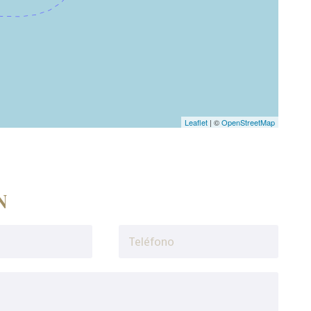
Leaflet
| ©
OpenStreetMap
N