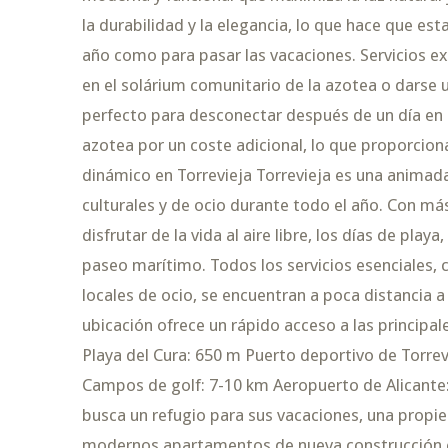
la durabilidad y la elegancia, lo que hace que est
año como para pasar las vacaciones. Servicios exc
en el solárium comunitario de la azotea o darse 
perfecto para desconectar después de un día en l
azotea por un coste adicional, lo que proporcio
dinámico en Torrevieja Torrevieja es una animad
culturales y de ocio durante todo el año. Con más 
disfrutar de la vida al aire libre, los días de pla
paseo marítimo. Todos los servicios esenciales,
locales de ocio, se encuentran a poca distancia a
ubicación ofrece un rápido acceso a las principal
Playa del Cura: 650 m Puerto deportivo de Torrev
Campos de golf: 7-10 km Aeropuerto de Alicante:
busca un refugio para sus vacaciones, una propi
modernos apartamentos de nueva construcción en