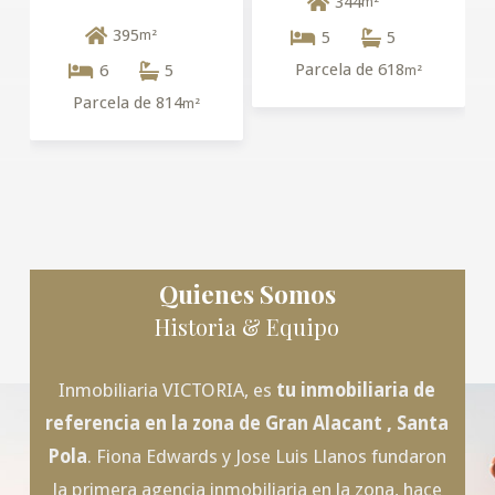
344
m²
395
m²
5
5
Parcela de 618
6
5
m²
Parcela de 814
m²
Quienes Somos
Historia & Equipo
Inmobiliaria VICTORIA, es
tu inmobiliaria de
referencia en la zona de
Gran Alacant
, Santa
Pola
. Fiona Edwards y Jose Luis Llanos fundaron
la primera agencia inmobiliaria en la zona, hace