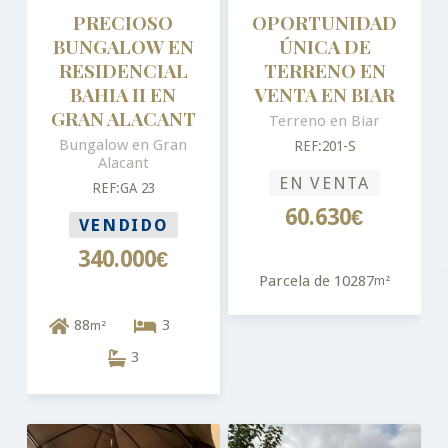
PRECIOSO
OPORTUNIDAD
BUNGALOW EN
ÚNICA DE
RESIDENCIAL
TERRENO EN
BAHIA II EN
VENTA EN BIAR
GRAN ALACANT
Terreno en Biar
Bungalow en Gran
REF:201-S
Alacant
EN VENTA
REF:GA 23
60.630€
VENDIDO
340.000€
Parcela de 10287
m²
88
3
m²
3