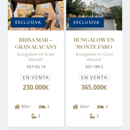
EXCLUSIVA
EXCLUSIVA
BRISA MAR –
BUNGALOW EN
GRAN ALACANT
MONTE FARO
Bungalow en Gran
Bungalow en Gran
Alacant
Alacant
REF:GA 14
REF:189-S
EN VENTA
EN VENTA
230.000€
365.000€
85
2
92
3
m²
m²
2
2