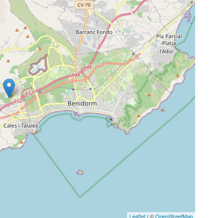
Leaflet
| ©
OpenStreetMap