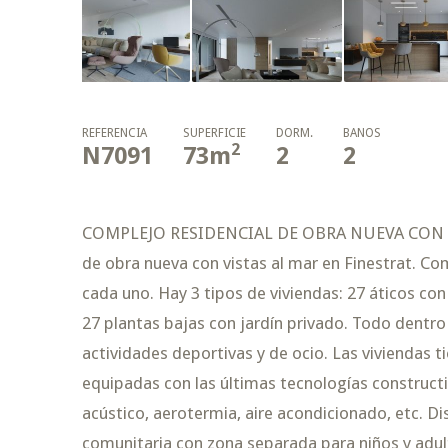
REFERENCIA
SUPERFICIE
DORM.
BAÑOS
2
N7091
73
m
2
2
COMPLEJO RESIDENCIAL DE OBRA NUEVA CON VI
de obra nueva con vistas al mar en Finestrat. 
cada uno. Hay 3 tipos de viviendas: 27 áticos con
27 plantas bajas con jardín privado. Todo dentro 
actividades deportivas y de ocio. Las viviendas 
equipadas con las últimas tecnologías constructi
acústico, aerotermia, aire acondicionado, etc. D
comunitaria con zona separada para niños y adul