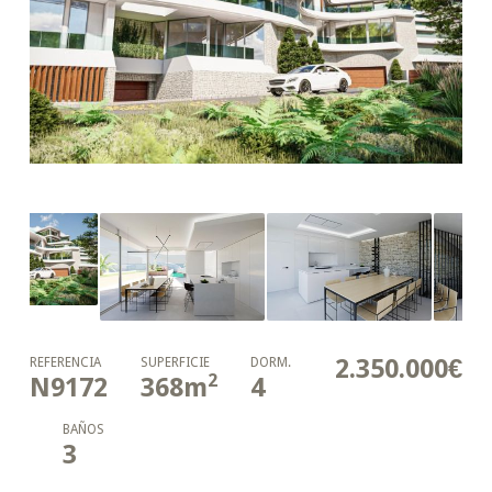
2.350.000€
REFERENCIA
SUPERFICIE
DORM.
2
N9172
368
m
4
BAÑOS
3