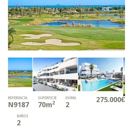
275.000€
REFERENCIA
SUPERFICIE
DORM.
2
N9187
70
m
2
BAÑOS
2