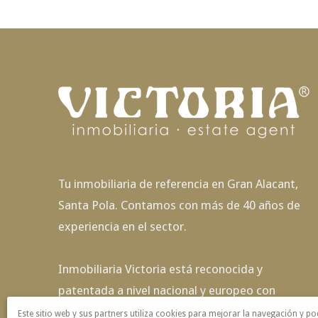
Tu inmobiliaria de referencia en Gran Alacant,
Santa Pola. Contamos con más de 40 años de
experiencia en el sector.
Inmobiliaria Victoria está reconocida y
patentada a nivel nacional y europeo con
exclusividad de nombre y servicio.
Este sitio web y sus partners utiliza cookies para mejorar la navegación y po