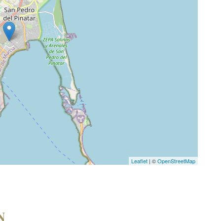
Leaflet
| ©
OpenStreetMap
N