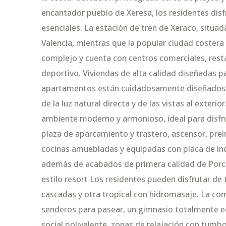
encantador pueblo de Xeresa, los residentes disfr
esenciales. La estación de tren de Xeraco, situad
Valencia, mientras que la popular ciudad coster
complejo y cuenta con centros comerciales, resta
deportivo. Viviendas de alta calidad diseñadas pa
apartamentos están cuidadosamente diseñados pa
de la luz natural directa y de las vistas al exterio
ambiente moderno y armonioso, ideal para disfrut
plaza de aparcamiento y trastero, ascensor, pre
cocinas amuebladas y equipadas con placa de ind
además de acabados de primera calidad de Porcel
estilo resort Los residentes pueden disfrutar de 
cascadas y otra tropical con hidromasaje. La c
senderos para pasear, un gimnasio totalmente e
social polivalente, zonas de relajación con tumb