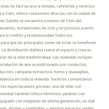
utan de fácil acceso a tiendas, cafeterías y servicios
a a 3 km, ofrece conexiones directas con la ciudad de
a de Gandía se encuentra a menos de 5 km del
urantes, instalaciones de ocio y un precioso puerto
ra el confort y la luminosidad Todos los
ra que las principales zonas de estar se beneficien
r. La distribución diáfana realza el espacio y crea un
ar de la vida mediterránea. Las viviendas incluyen
instalación de aire acondicionado por conductos,
ucción, campana extractora, horno y lavavajillas,
anosa en toda la vivienda. Servicios comunitarios
tres espectaculares piscinas, una de ellas con
omunidad también ofrece hermosos jardines con
quipado con máquinas de última generación, un club
onas, duchas y sombrillas, y amplios espacios verdes