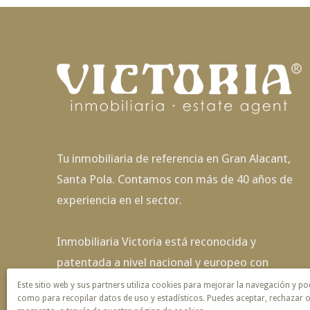
Tu inmobiliaria de referencia en Gran Alacant,
Santa Pola. Contamos con más de 40 años de
experiencia en el sector.
Inmobiliaria Victoria está reconocida y
patentada a nivel nacional y europeo con
exclusividad de nombre y servicio.
Este sitio web y sus partners utiliza cookies para mejorar la navegación y po
como para recopilar datos de uso y estadísticos. Puedes aceptar, rechazar o