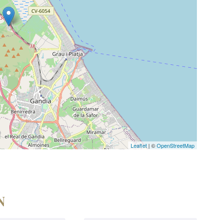
Leaflet
| ©
OpenStreetMap
N