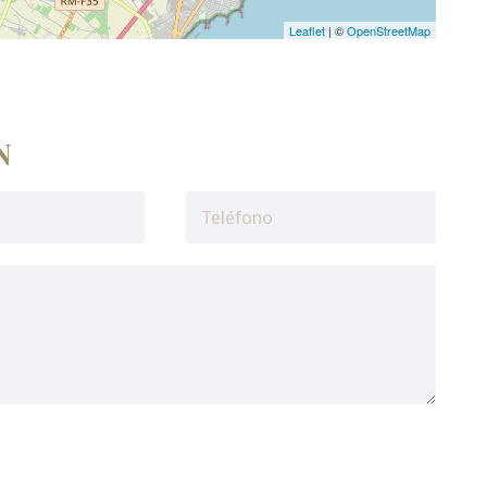
Leaflet
| ©
OpenStreetMap
N