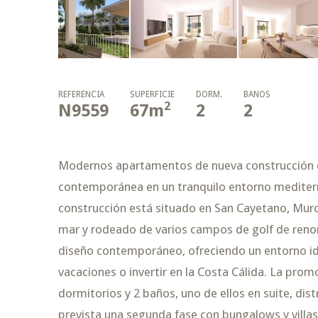
REFERENCIA
SUPERFICIE
DORM.
BAÑOS
2
N9559
67
m
2
2
Modernos apartamentos de nueva construcción e
contemporánea en un tranquilo entorno mediterr
construcción está situado en San Cayetano, Murci
mar y rodeado de varios campos de golf de reno
diseño contemporáneo, ofreciendo un entorno ide
vacaciones o invertir en la Costa Cálida. La pro
dormitorios y 2 baños, uno de ellos en suite, di
prevista una segunda fase con bungalows y villas,