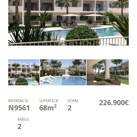
226.900€
REFERENCIA
SUPERFICIE
DORM.
2
N9561
68
m
2
BAÑOS
2