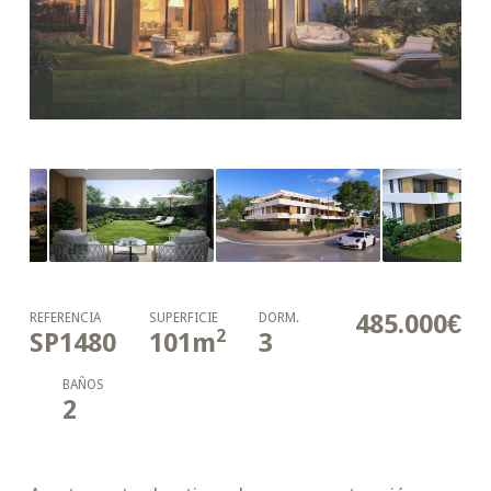
485.000€
REFERENCIA
SUPERFICIE
DORM.
2
SP1480
101
m
3
BAÑOS
2