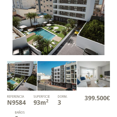
399.500€
REFERENCIA
SUPERFICIE
DORM.
2
N9584
93
m
3
BAÑOS