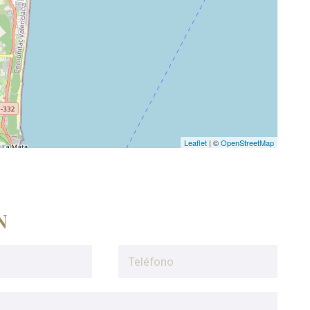
Leaflet
| ©
OpenStreetMap
N