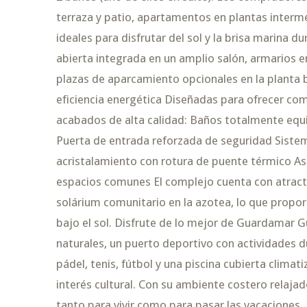
terraza y patio, apartamentos en plantas interme
ideales para disfrutar del sol y la brisa marina 
abierta integrada en un amplio salón, armarios 
plazas de aparcamiento opcionales en la planta
eficiencia energética Diseñadas para ofrecer com
acabados de alta calidad: Baños totalmente eq
Puerta de entrada reforzada de seguridad Siste
acristalamiento con rotura de puente térmico As
espacios comunes El complejo cuenta con atracti
solárium comunitario en la azotea, lo que proporc
bajo el sol. Disfrute de lo mejor de Guardamar 
naturales, un puerto deportivo con actividades d
pádel, tenis, fútbol y una piscina cubierta clima
interés cultural. Con su ambiente costero relajad
tanto para vivir como para pasar las vacaciones. 