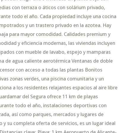
dias con terraza o áticos con solárium privado,
durante todo el año. Cada propiedad incluye una cocina
empotrados y un trastero privado en la azotea. Hay
 baja para mayor comodidad. Calidades premium y
odidad y eficiencia modernas, las viviendas incluyen
uipados con mueble de lavabo, espejo y mamparas
ma de agua caliente aerotérmica Ventanas de doble
censor con acceso a todas las plantas Bonitos
vas zonas verdes, una piscina comunitaria y un
iona a los residentes relajantes espacios al aire libre
Guardamar del Segura ofrece 11 km de playas
urante todo el año, instalaciones deportivas con
tizada, así como parques, mercados y lugares de
o y su completa oferta de servicios, es un lugar ideal
Distancias clave: Playa: 1 km Aeropuerto de Alicante-