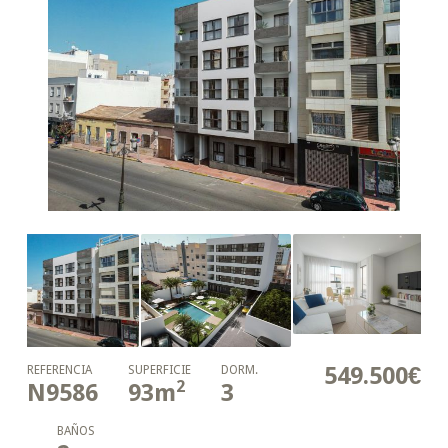
549.500€
REFERENCIA
SUPERFICIE
DORM.
2
N9586
93
m
3
BAÑOS