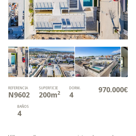
970.000€
REFERENCIA
SUPERFICIE
DORM.
2
N9602
200
m
4
BAÑOS
4