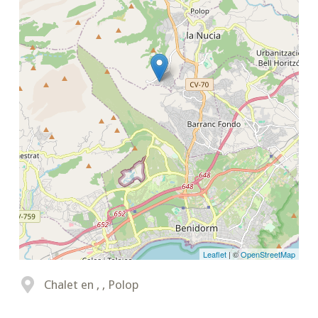
Leaflet
| ©
OpenStreetMap
Chalet en , , Polop