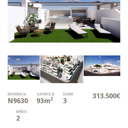
313.500€
REFERENCIA
SUPERFICIE
DORM.
2
N9630
93
m
3
BAÑOS
2