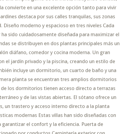
 la convierte en una excelente opción tanto para vivir
ardines destaca por sus calles tranquilas, sus zonas
d. Diseño moderno y espacioso en tres niveles Cada
2 y ha sido cuidadosamente diseñada para maximizar el
viendas se distribuyen en dos plantas principales más un
salón diáfano, comedor y cocina moderna. Un gran
n el jardín privado y la piscina, creando un estilo de
también incluye un dormitorio, un cuarto de baño y una
primera planta se encuentran tres amplios dormitorios
 de los dormitorios tienen acceso directo a terrazas
terráneo y de las vistas abiertas. El sótano ofrece un
 un trastero y acceso interno directo a la planta
rísticas modernas Estas villas han sido diseñadas con
arantizar el confort y la eficiencia. Puerta de
icionado por conductos Carpintería exterior con