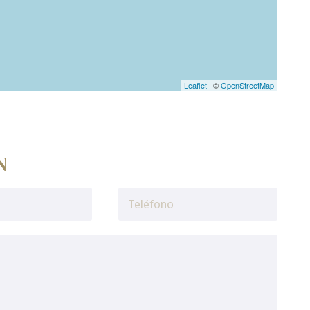
Leaflet
| ©
OpenStreetMap
N