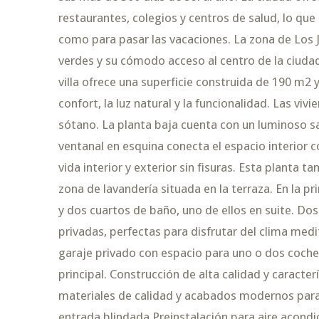
restaurantes, colegios y centros de salud, lo que
como para pasar las vacaciones. La zona de Los J
verdes y su cómodo acceso al centro de la ciuda
villa ofrece una superficie construida de 190 m
confort, la luz natural y la funcionalidad. Las vi
sótano. La planta baja cuenta con un luminoso 
ventanal en esquina conecta el espacio interior co
vida interior y exterior sin fisuras. Esta planta 
zona de lavandería situada en la terraza. En la 
y dos cuartos de baño, uno de ellos en suite. Dos
privadas, perfectas para disfrutar del clima medi
garaje privado con espacio para uno o dos coches,
principal. Construcción de alta calidad y caracte
materiales de calidad y acabados modernos para g
entrada blindada Preinstalación para aire acond