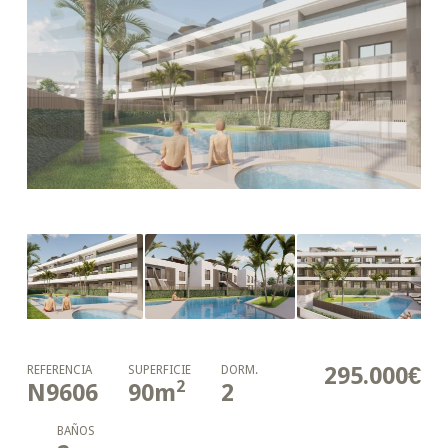
295.000€
REFERENCIA
SUPERFICIE
DORM.
2
N9606
90
m
2
BAÑOS