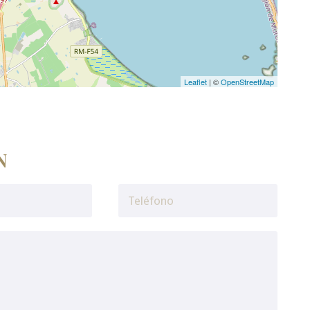
Leaflet
| ©
OpenStreetMap
N