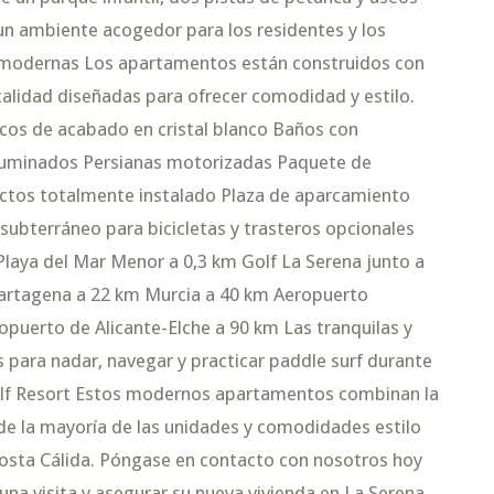
un ambiente acogedor para los residentes y los
as modernas Los apartamentos están construidos con
calidad diseñadas para ofrecer comodidad y estilo.
os de acabado en cristal blanco Baños con
luminados Persianas motorizadas Paquete de
uctos totalmente instalado Plaza de aparcamiento
ubterráneo para bicicletas y trasteros opcionales
f Playa del Mar Menor a 0,3 km Golf La Serena junto a
Cartagena a 22 km Murcia a 40 km Aeropuerto
opuerto de Alicante-Elche a 90 km Las tranquilas y
para nadar, navegar y practicar paddle surf durante
Golf Resort Estos modernos apartamentos combinan la
esde la mayoría de las unidades y comodidades estilo
 Costa Cálida. Póngase en contacto con nosotros hoy
na visita y asegurar su nueva vivienda en La Serena