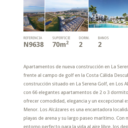
REFERENCIA
SUPERFICIE
DORM.
BAÑOS
2
N9638
70
m
2
2
Apartamentos de nueva construcción en La Seren
frente al campo de golf en la Costa Cálida Descu
construcción situado en La Serena Golf, en Los 
con 66 elegantes apartamentos de 2 o 3 dormitor
ofrecer comodidad, elegancia y un excepcional e
Menor. Los Alcázares es una encantadora localid
playas de arena y su largo paseo marítimo. Con m
entorno perfecto para la vida al aire libre, los d