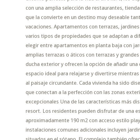
con una amplia selección de restaurantes, tienda
que la convierte en un destino muy deseable tan
vacaciones. Apartamentos con terrazas, jardines 
varios tipos de propiedades que se adaptan a di
elegir entre apartamentos en planta baja con jar
amplias terrazas o áticos con terrazas y grandes
ducha exterior y ofrecen la opción de añadir una 
espacio ideal para relajarse y divertirse mientras
al paisaje circundante. Cada vivienda ha sido di
que conectan a la perfección con las zonas exteri
excepcionales Una de las características más dis
resort. Los residentes pueden disfrutar de una es
aproximadamente 190 m2 con acceso estilo playa
instalaciones comunes adicionales incluyen jardi
situados en el sótano. El complejo también ofrec