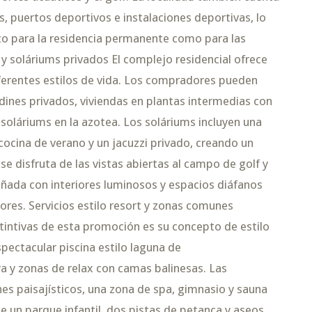
s, puertos deportivos e instalaciones deportivas, lo
to para la residencia permanente como para las
y soláriums privados El complejo residencial ofrece
ferentes estilos de vida. Los compradores pueden
dines privados, viviendas en plantas intermedias con
 soláriums en la azotea. Los soláriums incluyen una
cocina de verano y un jacuzzi privado, creando un
 se disfruta de las vistas abiertas al campo de golf y
señada con interiores luminosos y espacios diáfanos
ores. Servicios estilo resort y zonas comunes
tintivas de esta promoción es su concepto de estilo
pectacular piscina estilo laguna de
 y zonas de relax con camas balinesas. Las
nes paisajísticos, una zona de spa, gimnasio y sauna
e un parque infantil, dos pistas de petanca y aseos