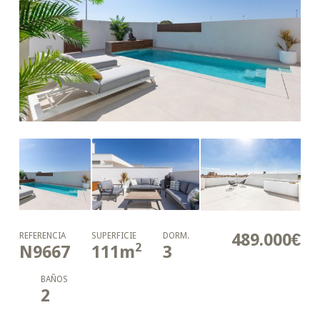
489.000€
REFERENCIA
SUPERFICIE
DORM.
2
N9667
111
m
3
BAÑOS
2