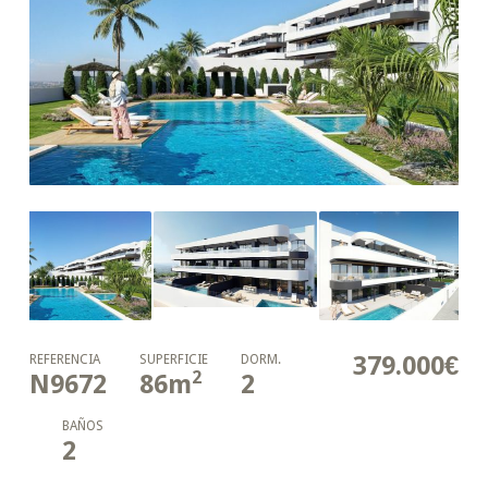
379.000€
REFERENCIA
SUPERFICIE
DORM.
2
N9672
86
m
2
BAÑOS
2