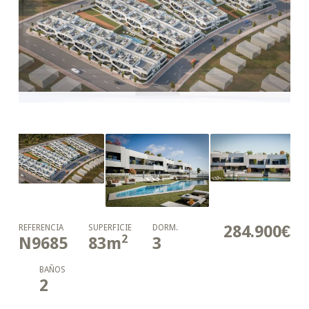
284.900€
REFERENCIA
SUPERFICIE
DORM.
2
N9685
83
m
3
BAÑOS
2