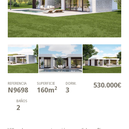
530.000€
REFERENCIA
SUPERFICIE
DORM.
2
N9698
160
m
3
BAÑOS
2