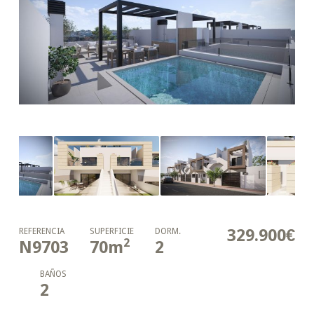
329.900€
REFERENCIA
SUPERFICIE
DORM.
2
N9703
70
m
2
BAÑOS
2