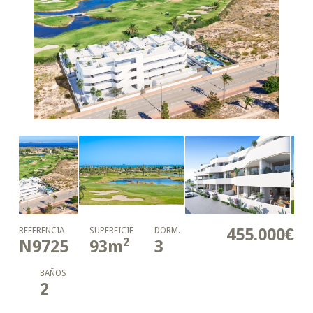
455.000€
REFERENCIA
SUPERFICIE
DORM.
2
N9725
93
m
3
BAÑOS
2