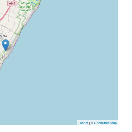
Leaflet
| ©
OpenStreetMap