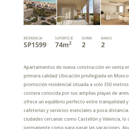
REFERENCIA
SUPERFICIE
DORM.
BAÑOS
2
SP1599
74
m
2
2
Apartamentos de nueva construcción en venta en
primera calidad Ubicación privilegiada en Moncof
promoción residencial situada a solo 350 metros 
costera conocida por sus amplias playas de aren
ofrece un equilibrio perfecto entre tranquilida
cafeterías y servicios esenciales a poca distanci
ciudades cercanas como Castellón y Valencia, lo q
permanente como para pasar las vacaciones. A